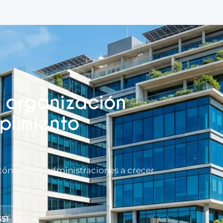
 organización
plimiento
tónomos y administraciones a crecer
651