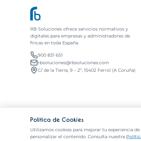
RB Soluciones ofrece servicios normativos y
digitales para empresas y administradores de
fincas en toda España.
900 831 651
rbsoluciones@rbsoluciones.com
C/ de la Tierra, 9 – 2º, 15402 Ferrol (A Coruña)
Política de Cookies
Utilizamos cookies para mejorar tu experiencia de n
© 2026 RB Soluciones. Todos los derechos reservados.
personalizar el contenido. Consulta nuestra
Políti