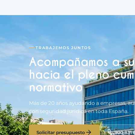
TRABAJEMOS JUNTOS
Acompañamos a su
hacia el pleno cum
normativo
Más de 20 años ayudando a empresas, au
con seguridad jurídica en toda España.
Solicitar presupuesto
900 831 