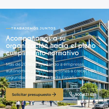
TRABAJEMOS JUNTOS
Acompañamos a su
organización hacia el pleno
cumplimiento normativo
Más de 20 años ayudando a empresas,
autónomos y administraciones a crecer con
seguridad jurídica en toda España.
Solicitar presupuesto
900 831 651