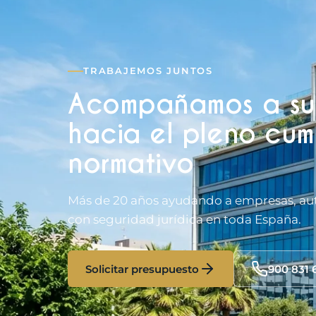
TRABAJEMOS JUNTOS
Acompañamos a su
hacia el pleno cum
normativo
Más de 20 años ayudando a empresas, au
con seguridad jurídica en toda España.
Solicitar presupuesto
900 831 