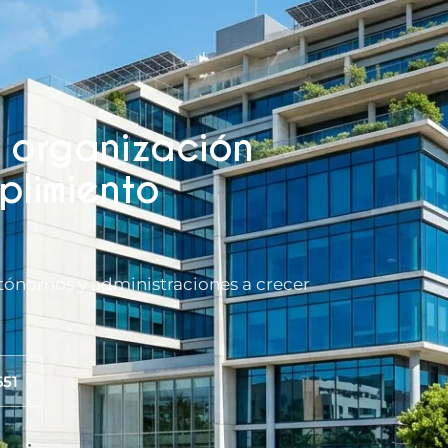
 organización
plimiento
tónomos y administraciones a crecer
651