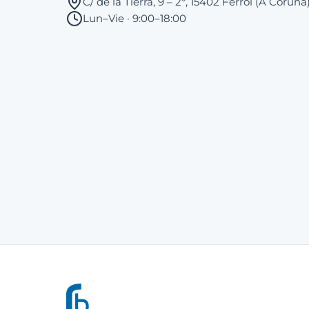
C/ de la Tierra, 9 – 2º, 15402 Ferrol (A Coruña
Lun–Vie · 9:00–18:00